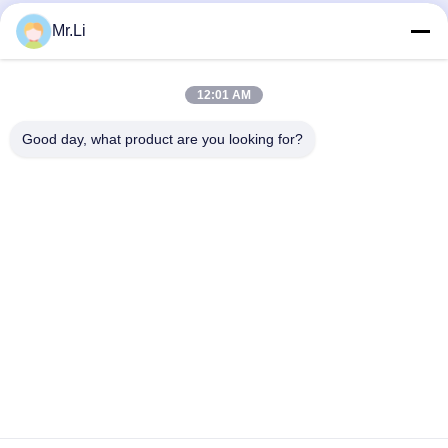
Separatore d'olio da 5000-15000 l/h
Separatore di olio animale 0,05 Mpa
Mr.Li
per grassi animali
Design a parete solida
Separatore Olio A Dischi
Separatore Olio A Dischi
January 29, 2026
January 29, 2026
12:01 AM
Good day, what product are you looking for?
00:16
00:31
Centrifuga a scorrimento con vasca
Separatore di pile a disco
solida/Centrifuga orizzontale per
Altri Video
fanghi di acque reflue
Altri Video
January 04, 2020
April 21, 2022
00:16
00:46
Centrifuga decanter orizzontale a
Filtro a foglie a pressione orizzontale
cilindro per acque reflue
completamente automatico con