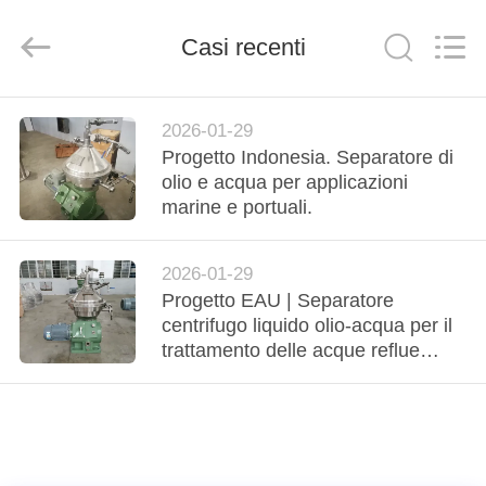
2026
JUNENG
MACHINERY
(CHINA)
Casi recenti
CO.,
LTD..
All
Rights
CASA
Reserved.
2026-01-29
Progetto Indonesia. Separatore di
PRODOTTI
olio e acqua per applicazioni
marine e portuali.
VIDEO
2026-01-29
Progetto EAU | Separatore
CHI
centrifugo liquido olio-acqua per il
SIAMO
trattamento delle acque reflue
oleose industriali
VISITA
ALLA