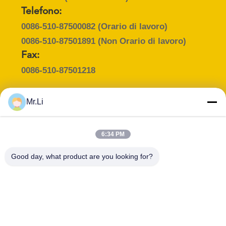
Telefono:
MAPPA
0086-510-87500082
(Orario di lavoro)
DEL
0086-510-87501891
(Non Orario di lavoro)
SITO
Fax:
0086-510-87501218
PRIVACY
POLICY
Mr.Li
Persona di contatto :
Mr. Lee
6:34 PM
E-mail :
Good day, what product are you looking for?
LL@ju-neng.cn
Professione :
Telefono :
Sales Manager
86-13601538852
WHATSAPP :
WeChat :
+8615261687768
leelei900504