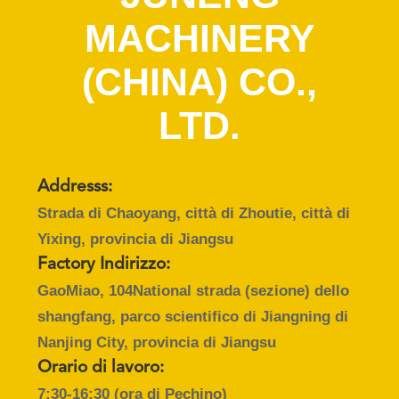
FABBRICA
MACHINERY
CONTROLLO
(CHINA) CO.,
DI
LTD.
QUALITÀ
CONTATTACI
Addresss:
Strada di Chaoyang, città di Zhoutie, città di
NOTIZIE
Yixing, provincia di Jiangsu
Factory Indirizzo:
CASI
GaoMiao, 104National strada (sezione) dello
shangfang, parco scientifico di Jiangning di
COMPANY
Nanjing City, provincia di Jiangsu
Orario di lavoro:
NEWS
7:30-16:30 (ora di Pechino)