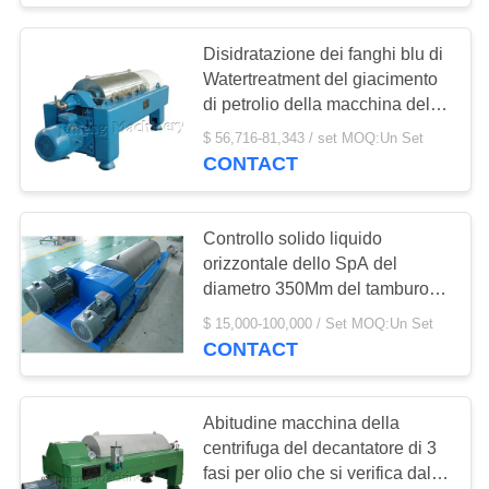
Disidratazione dei fanghi blu di
Watertreatment del giacimento
di petrolio della macchina della
centrifuga del decantatore di
$ 56,716-81,343 / set MOQ:Un Set
colore
CONTACT
Controllo solido liquido
orizzontale dello SpA del
diametro 350Mm del tamburo
della centrifuga di separazione
$ 15,000-100,000 / Set MOQ:Un Set
CONTACT
Abitudine macchina della
centrifuga del decantatore di 3
fasi per olio che si verifica dal