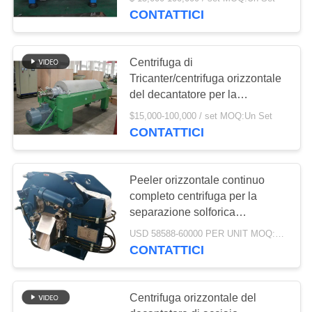
FABBRICA
CONTATTICI
CONTROLLO
Centrifuga di
DI
Tricanter/centrifuga orizzontale
QUALITÀ
del decantatore per la
separazione solida dell'olio
$15,000-100,000 / set MOQ:Un Set
dell'acqua
CONTATTICI
CONTATTACI
NOTIZIE
Peeler orizzontale continuo
completo centrifuga per la
separazione solforica
CASI
dell'ammoniaca
USD 58588-60000 PER UNIT MOQ:1 unità
CONTATTICI
COMPANY
NEWS
Centrifuga orizzontale del