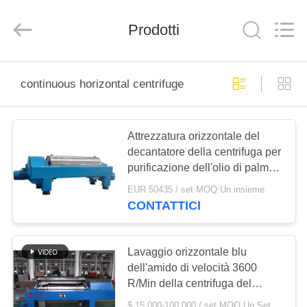
2025
JUNENG
MACHINERY
(CHINA)
Prodotti
CO.,
LTD..
All
Rights
CASA
Reserved.
continuous horizontal centrifuge
PRODOTTI
Attrezzatura orizzontale del
decantatore della centrifuga per
VIDEO
purificazione dell'olio di palma
della pianta
EUR 50435 / set MOQ:Un insieme
CHI
CONTATTICI
SIAMO
Lavaggio orizzontale blu
VISITA
dell'amido di velocità 3600
R/Min della centrifuga del
ALLA
decantatore e disidratarsi
$ 15,000-100,000 / set MOQ:Un Set