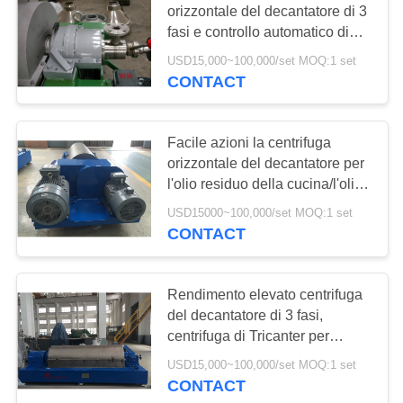
orizzontale del decantatore di 3
fasi e controllo automatico di
purificazione
USD15,000~100,000/set MOQ:1 set
CONTACT
Facile azioni la centrifuga
orizzontale del decantatore per
l'olio residuo della cucina/l'olio
da cucina illegale
USD15000~100,000/set MOQ:1 set
CONTACT
Rendimento elevato centrifuga
del decantatore di 3 fasi,
centrifuga di Tricanter per
l'elaborazione dell'olio di pesce
USD15,000~100,000/set MOQ:1 set
CONTACT