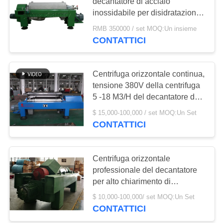
decantatore di acciaio
inossidabile per disidratazione
MAPPA
dei fanghi 450V
RMB 350000 / set MOQ:Un insieme
DEL
CONTATTICI
SITO
Centrifuga orizzontale continua,
PRIVACY
tensione 380V della centrifuga
POLICY
5 -18 M3/H del decantatore del
fango
$ 15,000-100,000 / set MOQ:Un Set
CONTATTICI
Centrifuga orizzontale
professionale del decantatore
per alto chiarimento di
separazione solido
$ 10,000-100,000/ set MOQ:Un Set
CONTATTICI