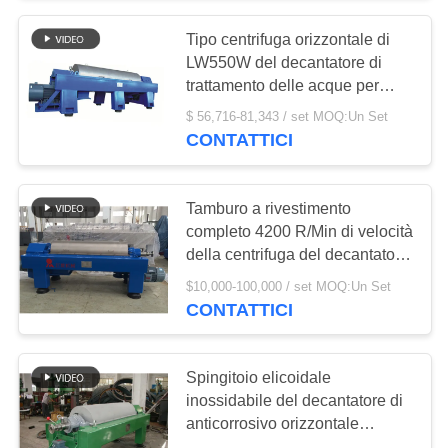
Tipo centrifuga orizzontale di
LW550W del decantatore di
trattamento delle acque per
disidratazione del fango
$ 56,716-81,343 / set MOQ:Un Set
CONTATTICI
Tamburo a rivestimento
completo 4200 R/Min di velocità
della centrifuga del decantatore
per chiarimento liquido
$10,000-100,000 / set MOQ:Un Set
CONTATTICI
Spingitoio elicoidale
inossidabile del decantatore di
anticorrosivo orizzontale
antifrizione della centrifuga