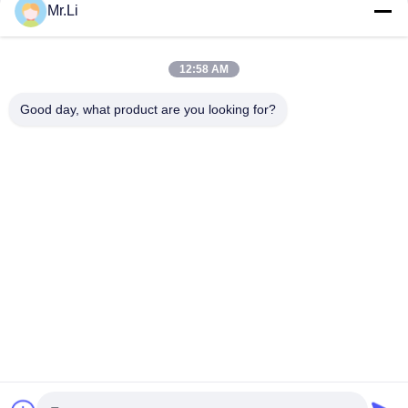
Mr.Li
CONTATTACI!
12:58 AM
Categorie popolari
Tutti
Good day, what product are you looking for?
Separatore A Dischi Olio
Centrifuga Decanter Orizzontale
Scrematrice E Del Latte
Filtro A Foglie A Pressione
Centrifuga Pelatrice
NUCCIA Agitato Filtrare Asciuga
Candela Filtro Purificazione
Separatore Di Acqua Centrifugo Dell'olio
Sottoscriva