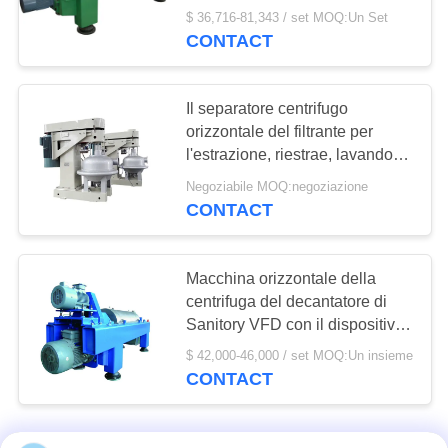
tessuto adiposo
$ 36,716-81,343 / set MOQ:Un Set
CONTACT
Il separatore centrifugo
orizzontale del filtrante per
l'estrazione, riestrae, lavando
l'estratto
Negoziabile MOQ:negoziazione
CONTACT
Macchina orizzontale della
centrifuga del decantatore di
Sanitory VFD con il dispositivo
di spruzzatura 3600r/Min
$ 42,000-46,000 / set MOQ:Un insieme
CONTACT