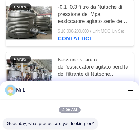
-0.1~0.3 filtro da Nutsche di
pressione del Mpa,
essiccatore agitato serie del
filtrante di GXG
$ 10,000-200,000 / Unit MOQ:Un Set
CONTATTICI
Nessuno scarico
dell'essiccatore agitato perdita
del filtrante di Nutsche
automaticamente per petrolio
$20,000-200,000 / set MOQ:Un Set
Mr.Li
CONTATTICI
2:09 AM
Categorie popolari
Tutti
Good day, what product are you looking for?
Separatore A Dischi Olio
Centrifuga Decanter Orizzontale