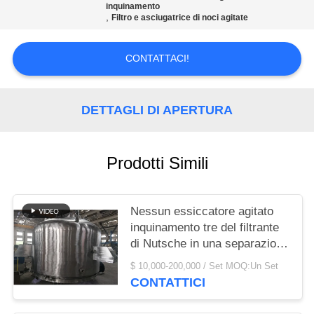
inquinamento
,
Filtro e asciugatrice di noci agitate
MAPPA
DEL
CONTATTACI!
SITO
DETTAGLI DI APERTURA
PRIVACY
POLICY
Prodotti Simili
Nessun essiccatore agitato
inquinamento tre del filtrante
di Nutsche in una separazione
di solido liquido a macchina
$ 10,000-200,000 / Set MOQ:Un Set
CONTATTICI