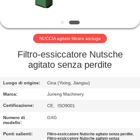
FABBRICA
CONTROLLO
DI
NUCCIA agitato filtrare asciuga
QUALITÀ
Filtro-essiccatore Nutsche
CONTATTACI
agitato senza perdite
NOTIZIE
Luogo di origine:
Cina (Yixing, Jiangsu)
Marca:
Juneng Machinery
CASI
Certificazione:
CE、ISO9001
Numero di
GXG
COMPANY
modello:
NEWS
Punti salienti:
,
Filtro-essiccatore Nutsche agitato senza perdite
Filtro-essiccatore Nutsche agitato senza