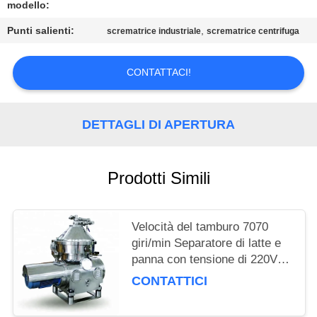
modello:
MAPPA
Punti salienti:
,
scrematrice industriale
scrematrice centrifuga
DEL
SITO
CONTATTACI!
PRIVACY
DETTAGLI DI APERTURA
POLICY
Prodotti Simili
Velocità del tamburo 7070
giri/min Separatore di latte e
panna con tensione di 220V e
capacità di trattamento da
CONTATTICI
3000 a 7000 L/h, progettato
per la separazione del latte.