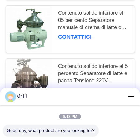
Contenuto solido inferiore al
05 per cento Separatore
manuale di crema di latte con
dimensioni di contorno
CONTATTICI
180012001750 mm Adatto alla
separazione della crema
Contenuto solido inferiore al 5
percento Separatore di latte e
panna Tensione 220V
Dimensioni d'ingombro
CONTATTICI
1800x1200x1750mm Adatto
Mr.Li
alla lavorazione dei latticini
6:43 PM
Categorie popolari
Tutti
Good day, what product are you looking for?