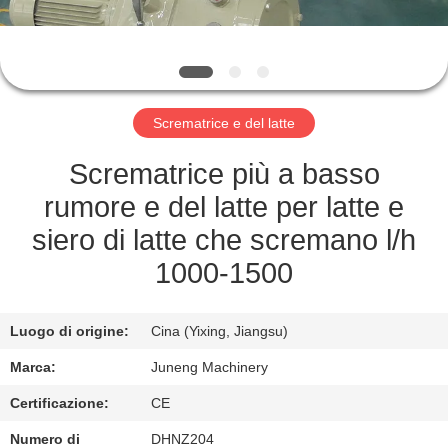
FABBRICA
CONTROLLO
DI
Scrematrice e del latte
QUALITÀ
Scrematrice più a basso
CONTATTACI
rumore e del latte per latte e
siero di latte che scremano l/h
NOTIZIE
1000-1500
CASI
Luogo di origine:
Cina (Yixing, Jiangsu)
Marca:
Juneng Machinery
COMPANY
Certificazione:
CE
NEWS
Numero di
DHNZ204