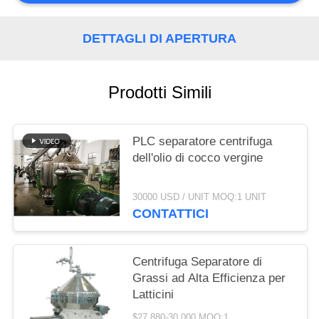
SITEMAP
DETTAGLI DI APERTURA
PRIVACY
POLICY
Prodotti Simili
PLC separatore centrifuga
dell'olio di cocco vergine
30000 USD / UNIT MOQ:1 UNIT
CONTATTICI
Centrifuga Separatore di
Grassi ad Alta Efficienza per
Latticini
$27,880-30,000 MOQ:1