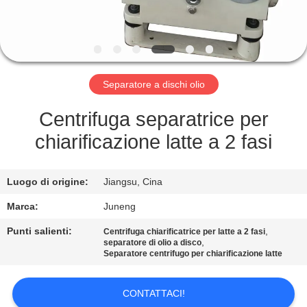
FABBRICA
CONTROLLO
DI
Separatore a dischi olio
QUALITÀ
Centrifuga separatrice per
CONTATTACI
chiarificazione latte a 2 fasi
NOTIZIE
Luogo di origine:
Jiangsu, Cina
Marca:
Juneng
CASI
Punti salienti:
,
Centrifuga chiarificatrice per latte a 2 fasi
,
separatore di olio a disco
Separatore centrifugo per chiarificazione latte
COMPANY
NEWS
CONTATTACI!