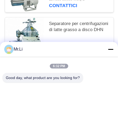
CONTATTICI
Separatore per centrifugazioni
di latte grasso a disco DHN
$26,987-30,000 MOQ:1
Mr.Li
CONTATTICI
6:32 PM
Categorie popolari
Tutti
Good day, what product are you looking for?
Separatore A Dischi Olio
Centrifuga Decanter Orizzontale
Scrematrice E Del Latte
Filtro A Foglie A Pressione