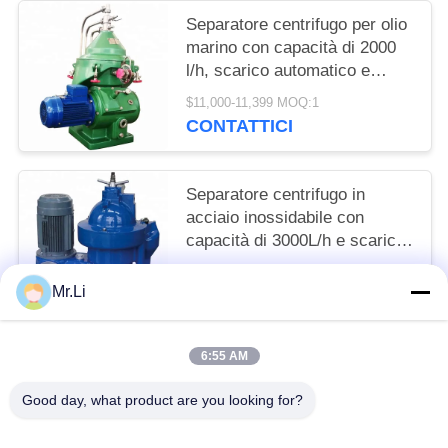
Separatore centrifugo per olio
marino con capacità di 2000
l/h, scarico automatico e
struttura stabile
$11,000-11,399 MOQ:1
CONTATTICI
Separatore centrifugo in
acciaio inossidabile con
capacità di 3000L/h e scarico
automatico per la
CN¥103,981.80-104,968.50 MOQ:1
chiarificazione dell'olio marino
Mr.Li
CONTATTICI
6:55 AM
Categorie popolari
Tutti
Good day, what product are you looking for?
Separatore A Dischi Olio
Centrifuga Decanter Orizzontale