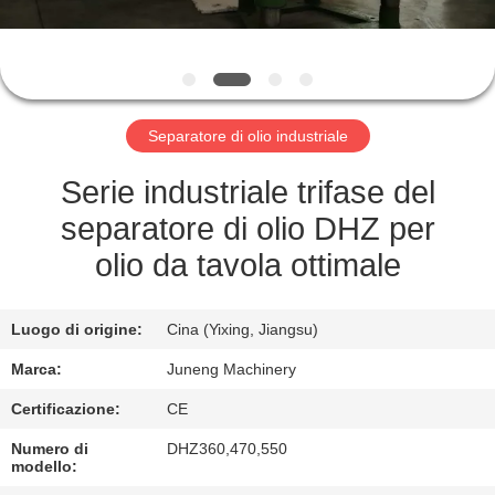
FABBRICA
CONTROLLO
DI
Separatore di olio industriale
QUALITÀ
Serie industriale trifase del
CONTATTACI
separatore di olio DHZ per
olio da tavola ottimale
NOTIZIE
Luogo di origine:
Cina (Yixing, Jiangsu)
CASI
Marca:
Juneng Machinery
Certificazione:
CE
COMPANY
Numero di
DHZ360,470,550
NEWS
modello: