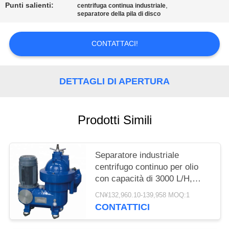
Punti salienti:
,
centrifuga continua industriale
MAPPA
separatore della pila di disco
DEL
CONTATTACI!
SITO
DETTAGLI DI APERTURA
PRIVACY
POLICY
Prodotti Simili
Separatore industriale
centrifugo continuo per olio
con capacità di 3000 L/H,
scarico automatico e struttura
CN¥132,960.10-139,958 MOQ:1
stabile
CONTATTICI