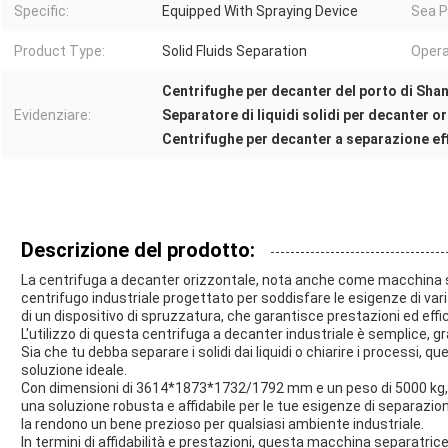
Specific:
Equipped With Spraying Device
Sea P
Product Type:
Solid Fluids Separation
Opera
Centrifughe per decanter del porto di Sha
Evidenziare:
Separatore di liquidi solidi per decanter o
Centrifughe per decanter a separazione ef
Descrizione del prodotto:
La centrifuga a decanter orizzontale, nota anche come macchina 
centrifugo industriale progettato per soddisfare le esigenze di var
di un dispositivo di spruzzatura, che garantisce prestazioni ed effi
L'utilizzo di questa centrifuga a decanter industriale è semplice, 
Sia che tu debba separare i solidi dai liquidi o chiarire i processi, 
soluzione ideale.
Con dimensioni di 3614*1873*1732/1792 mm e un peso di 5000 kg, 
una soluzione robusta e affidabile per le tue esigenze di separazion
la rendono un bene prezioso per qualsiasi ambiente industriale.
In termini di affidabilità e prestazioni, questa macchina separatrice 