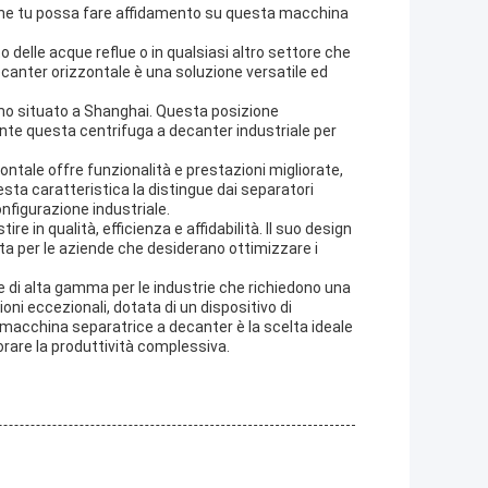
 che tu possa fare affidamento su questa macchina
 delle acque reflue o in qualsiasi altro settore che
ecanter orizzontale è una soluzione versatile ed
imo situato a Shanghai. Questa posizione
nte questa centrifuga a decanter industriale per
ontale offre funzionalità e prestazioni migliorate,
ta caratteristica la distingue dai separatori
onfigurazione industriale.
e in qualità, efficienza e affidabilità. Il suo design
ta per le aziende che desiderano ottimizzare i
e di alta gamma per le industrie che richiedono una
oni eccezionali, dotata di un dispositivo di
acchina separatrice a decanter è la scelta ideale
orare la produttività complessiva.