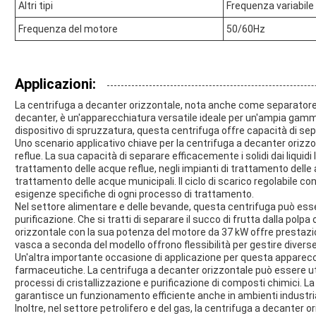
Altri tipi
Frequenza variabile 
Frequenza del motore
50/60Hz
Applicazioni:
La centrifuga a decanter orizzontale, nota anche come separatore
decanter, è un'apparecchiatura versatile ideale per un'ampia gamma 
dispositivo di spruzzatura, questa centrifuga offre capacità di separ
Uno scenario applicativo chiave per la centrifuga a decanter orizz
reflue. La sua capacità di separare efficacemente i solidi dai liquidi
trattamento delle acque reflue, negli impianti di trattamento delle ac
trattamento delle acque municipali. Il ciclo di scarico regolabile c
esigenze specifiche di ogni processo di trattamento.
Nel settore alimentare e delle bevande, questa centrifuga può esser
purificazione. Che si tratti di separare il succo di frutta dalla polpa 
orizzontale con la sua potenza del motore da 37 kW offre prestazioni
vasca a seconda del modello offrono flessibilità per gestire divers
Un'altra importante occasione di applicazione per questa apparecch
farmaceutiche. La centrifuga a decanter orizzontale può essere utili
processi di cristallizzazione e purificazione di composti chimici.
garantisce un funzionamento efficiente anche in ambienti industrial
Inoltre, nel settore petrolifero e del gas, la centrifuga a decanter o