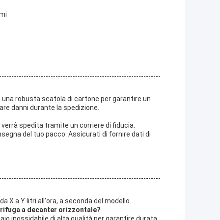
emi
 una robusta scatola di cartone per garantire un
itare danni durante la spedizione.
verrà spedita tramite un corriere di fiducia.
egna del tuo pacco. Assicurati di fornire dati di
 X a Y litri all'ora, a seconda del modello.
ntrifuga a decanter orizzontale?
io inossidabile di alta qualità per garantire durata