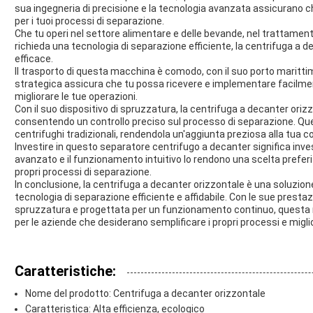
sua ingegneria di precisione e la tecnologia avanzata assicurano
per i tuoi processi di separazione.
Che tu operi nel settore alimentare e delle bevande, nel trattamento
richieda una tecnologia di separazione efficiente, la centrifuga a d
efficace.
Il trasporto di questa macchina è comodo, con il suo porto maritt
strategica assicura che tu possa ricevere e implementare facilme
migliorare le tue operazioni.
Con il suo dispositivo di spruzzatura, la centrifuga a decanter orizz
consentendo un controllo preciso sul processo di separazione. Ques
centrifughi tradizionali, rendendola un'aggiunta preziosa alla tua c
Investire in questo separatore centrifugo a decanter significa investir
avanzato e il funzionamento intuitivo lo rendono una scelta preferi
propri processi di separazione.
In conclusione, la centrifuga a decanter orizzontale è una soluzion
tecnologia di separazione efficiente e affidabile. Con le sue prestazi
spruzzatura e progettata per un funzionamento continuo, questa m
per le aziende che desiderano semplificare i propri processi e migli
Caratteristiche:
Nome del prodotto: Centrifuga a decanter orizzontale
Caratteristica: Alta efficienza, ecologico