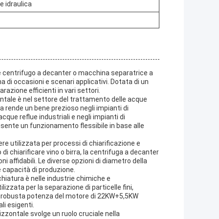
e idraulica
 centrifugo a decanter o macchina separatrice a
di occasioni e scenari applicativi. Dotata di un
azione efficienti in vari settori.
ontale è nel settore del trattamento delle acque
 la rende un bene prezioso negli impianti di
que reflue industriali e negli impianti di
onsente un funzionamento flessibile in base alle
e utilizzata per processi di chiarificazione e
o di chiarificare vino o birra, la centrifuga a decanter
 affidabili. Le diverse opzioni di diametro della
e capacità di produzione.
iatura è nelle industrie chimiche e
zzata per la separazione di particelle fini,
 La robusta potenza del motore di 22KW+5,5KW
i esigenti.
rizzontale svolge un ruolo cruciale nella