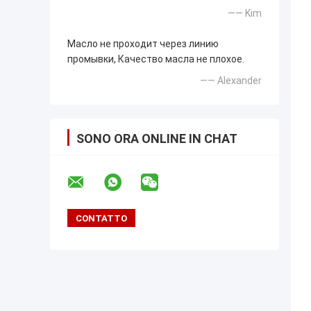
—— Kim
Масло не проходит через линию
промывки, Качество масла не плохое.
—— Alexander
SONO ORA ONLINE IN CHAT