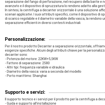
separazione del fango di perforazione, nel recupero della barite e ne
avanzato e il dispositivo di spruzzatura lo rendono adatto alla gestio
In sintesi, la centrifuga a decanter orizzontale è una soluzione aff
scenari applicativi. I suoi attributi specifici, come il dispositivo di 
di scarico regolabile e il diametro variabile della vasca, la rendono
separazione efficienti in diversi contesti industriali.
Personalizzazione:
Per il nostro prodotto Decanter a separazione orizzontale, offriamo
esigenze specifiche. Alcuni degli attributi chiave per la personali
decanter sono:
- Potenza del motore: 22KW+5,5KW
- Fattore di separazione: 2580
- Altri tipi: frequenza variabile e idraulica
- Diametro della vasca: varia a seconda del modello
- Porto marittimo: Shanghai
Supporto e servizi:
Il supporto tecnico e i servizi per il prodotto per la centrifuga a de
- Guida e supporto all'installazione