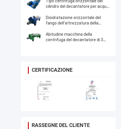
Tipo centrifuga orizzontale del
cilindro del decantatore per acque
reflue
Disidratazione orizzontale del
fango dell'attrezzatura della
centrifuga del decantatore di 2
fasi
Abitudine macchina della
centrifuga del decantatore di 3
fasi per olio che si verifica dal
tessuto adiposo
CERTIFICAZIONE
RASSEGNE DEL CLIENTE