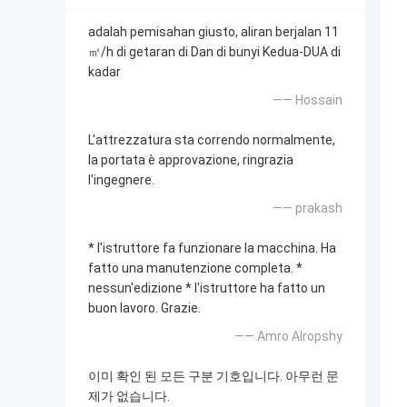
adalah pemisahan giusto, aliran berjalan 11
㎥/h di getaran di Dan di bunyi Kedua-DUA di
kadar
—— Hossain
L'attrezzatura sta correndo normalmente,
la portata è approvazione, ringrazia
l'ingegnere.
—— prakash
* l'istruttore fa funzionare la macchina. Ha
fatto una manutenzione completa. *
nessun'edizione * l'istruttore ha fatto un
buon lavoro. Grazie.
—— Amro Alropshy
이미 확인 된 모든 구분 기호입니다. 아무런 문
제가 없습니다.