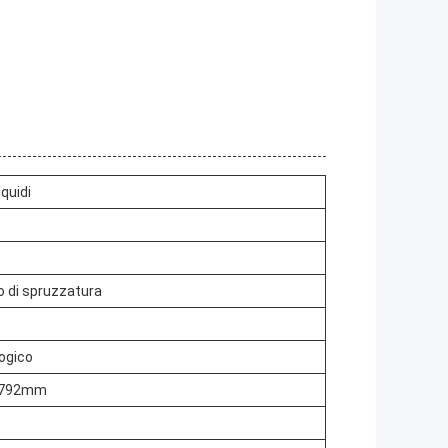
iquidi
vo di spruzzatura
logico
1792mm