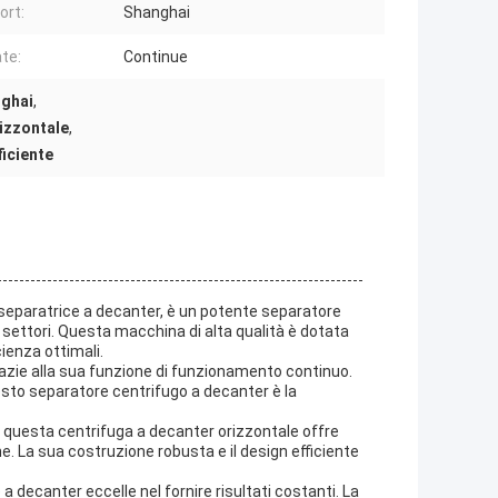
ort:
Shanghai
te:
Continue
nghai
,
rizzontale
,
ficiente
separatrice a decanter, è un potente separatore
i settori. Questa macchina di alta qualità è dotata
cienza ottimali.
grazie alla sua funzione di funzionamento continuo.
questo separatore centrifugo a decanter è la
questa centrifuga a decanter orizzontale offre
e. La sua costruzione robusta e il design efficiente
a decanter eccelle nel fornire risultati costanti. La