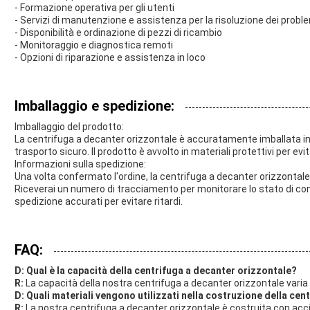
- Formazione operativa per gli utenti
- Servizi di manutenzione e assistenza per la risoluzione dei probl
- Disponibilità e ordinazione di pezzi di ricambio
- Monitoraggio e diagnostica remoti
- Opzioni di riparazione e assistenza in loco
Imballaggio e spedizione:
Imballaggio del prodotto:
La centrifuga a decanter orizzontale è accuratamente imballata in
trasporto sicuro. Il prodotto è avvolto in materiali protettivi per ev
Informazioni sulla spedizione:
Una volta confermato l'ordine, la centrifuga a decanter orizzontale 
Riceverai un numero di tracciamento per monitorare lo stato di cons
spedizione accurati per evitare ritardi.
FAQ:
D: Qual è la capacità della centrifuga a decanter orizzontale?
R:
La capacità della nostra centrifuga a decanter orizzontale varia da
D: Quali materiali vengono utilizzati nella costruzione della ce
R:
La nostra centrifuga a decanter orizzontale è costruita con accia