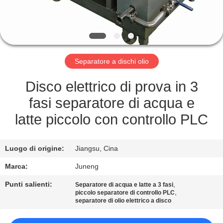
FABBRICA
CONTROLLO
DI
Separatore a dischi olio
QUALITÀ
Disco elettrico di prova in 3
CONTATTACI
fasi separatore di acqua e
latte piccolo con controllo PLC
NOTIZIE
Luogo di origine:
Jiangsu, Cina
CASI
Marca:
Juneng
Punti salienti:
,
Separatore di acqua e latte a 3 fasi
COMPANY
,
piccolo separatore di controllo PLC
separatore di olio elettrico a disco
NEWS