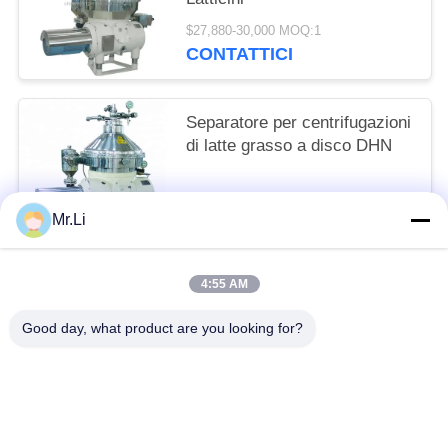
$27,880-30,000 MOQ:1
CONTATTICI
Separatore per centrifugazioni
di latte grasso a disco DHN
$26,987-30,000 MOQ:1
Mr.Li
CONTATTICI
4:55 AM
Categorie popolari
Tutti
Good day, what product are you looking for?
Separatore A Dischi Olio
Centrifuga Decanter Orizzontale
Scrematrice E Del Latte
Filtro A Foglie A Pressione