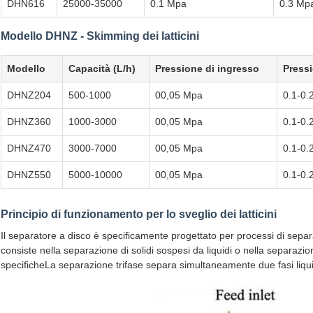
DHN616
25000-35000
0.1 Mpa
0.3 Mp
Modello DHNZ - Skimming dei latticini
Modello
Capacità (L/h)
Pressione di ingresso
Pressi
DHNZ204
500-1000
00,05 Mpa
0.1-0.
DHNZ360
1000-3000
00,05 Mpa
0.1-0.
DHNZ470
3000-7000
00,05 Mpa
0.1-0.
DHNZ550
5000-10000
00,05 Mpa
0.1-0.
Principio di funzionamento per lo sveglio dei latticini
Il separatore a disco è specificamente progettato per processi di separ
consiste nella separazione di solidi sospesi da liquidi o nella separazion
specificheLa separazione trifase separa simultaneamente due fasi liquid