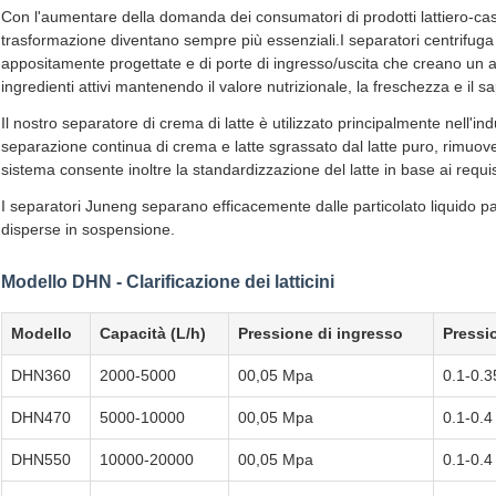
Con l'aumentare della domanda dei consumatori di prodotti lattiero-cas
trasformazione diventano sempre più essenziali.I separatori centrifuga
appositamente progettate e di porte di ingresso/uscita che creano un 
ingredienti attivi mantenendo il valore nutrizionale, la freschezza e il s
Il nostro separatore di crema di latte è utilizzato principalmente nell'in
separazione continua di crema e latte sgrassato dal latte puro, rimu
sistema consente inoltre la standardizzazione del latte in base ai requisi
I separatori Juneng separano efficacemente dalle particolato liquido p
disperse in sospensione.
Modello DHN - Clarificazione dei latticini
Modello
Capacità (L/h)
Pressione di ingresso
Pressi
DHN360
2000-5000
00,05 Mpa
0.1-0.
DHN470
5000-10000
00,05 Mpa
0.1-0.
DHN550
10000-20000
00,05 Mpa
0.1-0.