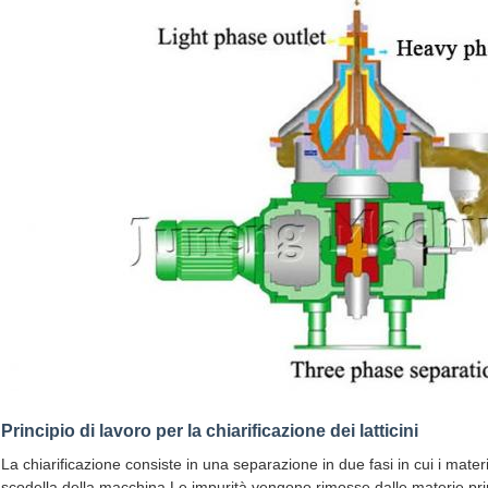
Principio di lavoro per la chiarificazione dei latticini
La chiarificazione consiste in una separazione in due fasi in cui i materi
scodella della macchina.Le impurità vengono rimosse dalle materie prime 