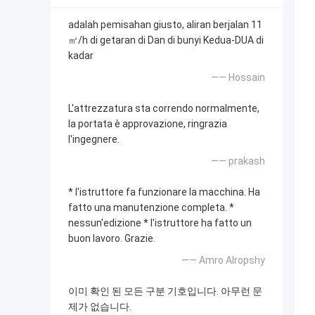
adalah pemisahan giusto, aliran berjalan 11
㎥/h di getaran di Dan di bunyi Kedua-DUA di
kadar
—— Hossain
L'attrezzatura sta correndo normalmente,
la portata è approvazione, ringrazia
l'ingegnere.
—— prakash
* l'istruttore fa funzionare la macchina. Ha
fatto una manutenzione completa. *
nessun'edizione * l'istruttore ha fatto un
buon lavoro. Grazie.
—— Amro Alropshy
이미 확인 된 모든 구분 기호입니다. 아무런 문
제가 없습니다.