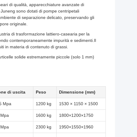
eari di qualità, apparecchiature avanzate di
 Juneng sono dotati di pompe centripetali
ambiente di separazione delicato, preservando gli
apore originale.
dustria di trasformazione lattiero-casearia per la
ovendo contemporaneamente impurità e sedimenti.Il
ti in materia di contenuto di grassi.
articelle solide estremamente piccole (solo 1 mm)
one di uscita
Peso
Dimensione (mm)
35 Mpa
1200 kg
1530 × 1150 × 1500
4 Mpa
1600 kg
1800×1200×1750
4 Mpa
2300 kg
1950×1550×1960