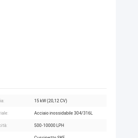
ia:
15 kW (20,12 CV)
iale:
Acciaio inossidabile 304/316L
ità:
500-10000 LPH
Cuscinetto SKF