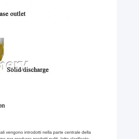
ali vengono introdotti nella parte centrale della
per produrre prodotti puliti, latte clarificato.