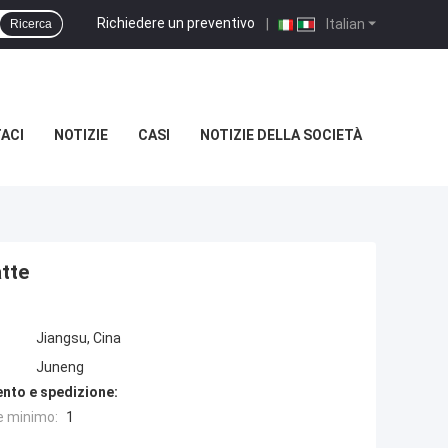
Richiedere un preventivo
|
Italian
Ricerca
ACI
NOTIZIE
CASI
NOTIZIE DELLA SOCIETÀ
atte
Jiangsu, Cina
Juneng
nto e spedizione:
e minimo:
1