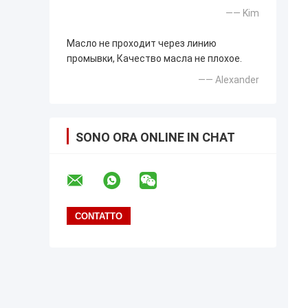
—— Kim
Масло не проходит через линию
промывки, Качество масла не плохое.
—— Alexander
SONO ORA ONLINE IN CHAT