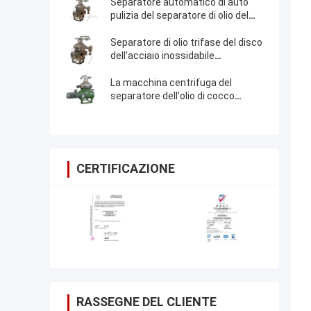
Separatore automatico di auto
pulizia del separatore di olio del
disco della noce di cocco del
vergine
Separatore di olio trifase del disco
dell'acciaio inossidabile
304/separatore del sapone e del
petrolio
La macchina centrifuga del
separatore dell'olio di cocco
vergine dello SpA continua
funziona
CERTIFICAZIONE
RASSEGNE DEL CLIENTE