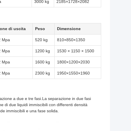
a
3000 kg
2185×1728×2082
one di uscita
Peso
Dimensione
2 Mpa
520 kg
810×850×1350
2 Mpa
1200 kg
1530 × 1150 × 1500
2 Mpa
1600 kg
1800×1200×2030
2 Mpa
2300 kg
1950×1550×1960
azione a due e tre fasi.La separazione in due fasi
e di due liquidi immiscibili con differenti densità
e immiscibili e una fase solida.